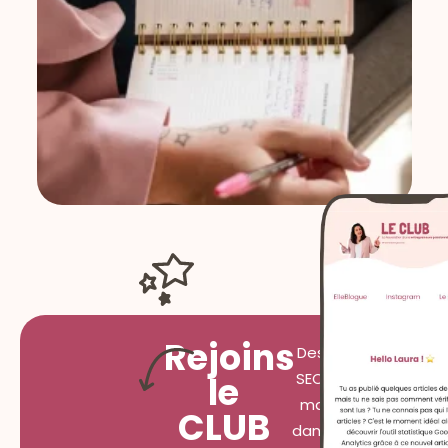
Rejoins
Des conseils
le
SEO, tous les
mardis à 7h
CLUB
dans ta boîte