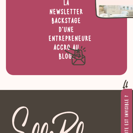
La
newsletter
backstage
d’une
entrepreneure
accro au
blog.
POURQUOI TON SITE EST INVISIBLE ?