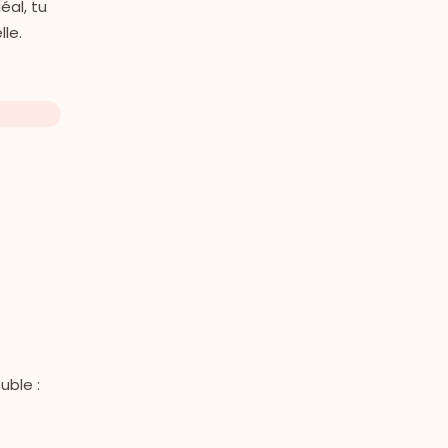
éal, tu
le.
uble :