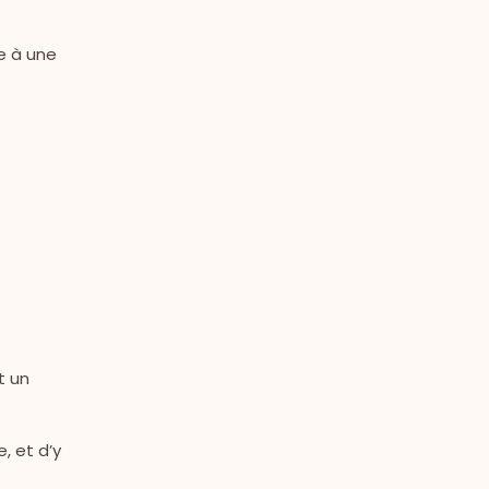
te à une
t un
, et d’y