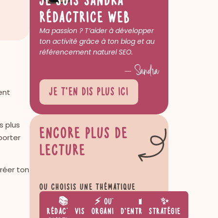
rédactrice web
Ma passion ? T’aider à développer
ton activité grâce à ton blog et au
référencement naturel SEO.
— Sandra
Je t’en dis plus
ici
ent
s plus
Encore plus de
porter
lecture
réer ton
Ou choisis une thématique
📚
📊
⚡ Outils &
💼 Vie
✨
Rédaction
Visibilité
Organisation
d’entrepreneure
Stratégie