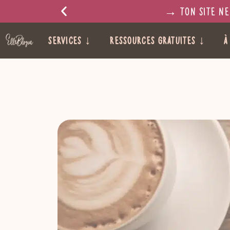
→ Ton site ne 
Services ↓
Ressources gratuites ↓
À