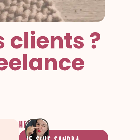
clients ?
reelance
Hello !
je suis sandra