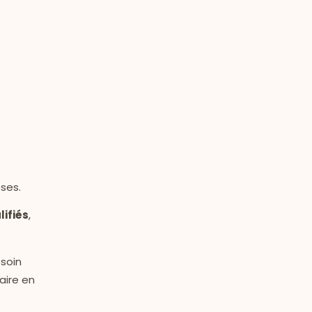
ses.
ifiés
,
esoin
aire en