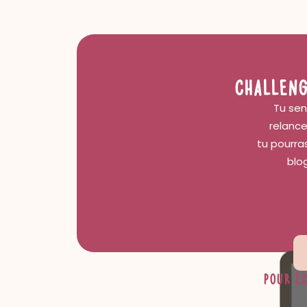
CHALLENG
Tu sen
relance
tu pourras
blo
pour éc